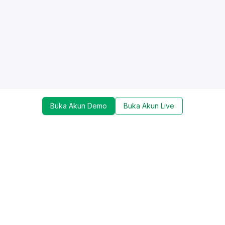
Buka Akun Demo
Buka Akun Live
Dapatkan update mengenai promo, trading tools,