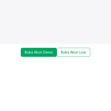
Buka Akun Demo
Buka Akun Live
Dapatkan update mengenai promo, trading tools,