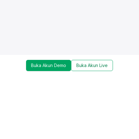
Buka Akun Demo
Buka Akun Live
Dapatkan update mengenai promo, trading tools,