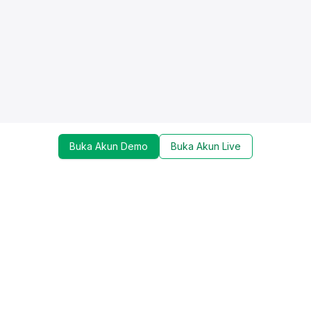
Buka Akun Demo
Buka Akun Live
Dapatkan update mengenai promo, trading tools,