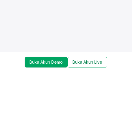
Buka Akun Demo
Buka Akun Live
Dapatkan update mengenai promo, trading tools,