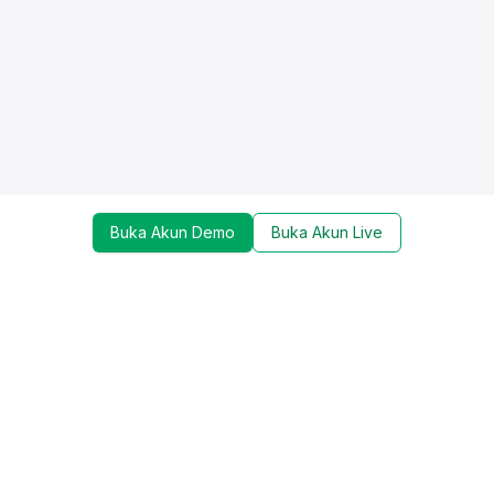
Buka Akun Demo
Buka Akun Live
Dapatkan update mengenai promo, trading tools,