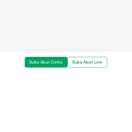
Buka Akun Demo
Buka Akun Live
Dapatkan update mengenai promo, trading tools,