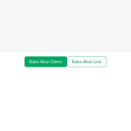
Buka Akun Demo
Buka Akun Live
Dapatkan update mengenai promo, trading tools,