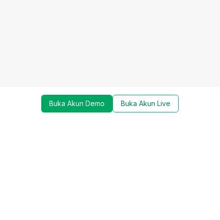
Buka Akun Demo
Buka Akun Live
Dapatkan update mengenai promo, trading tools,