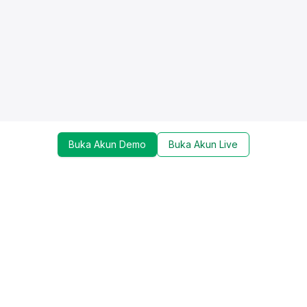
Buka Akun Demo
Buka Akun Live
Dapatkan update mengenai promo, trading tools,