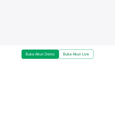
Buka Akun Demo
Buka Akun Live
Dapatkan update mengenai promo, trading tools,