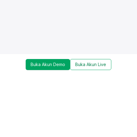
Buka Akun Demo
Buka Akun Live
Dapatkan update mengenai promo, trading tools,