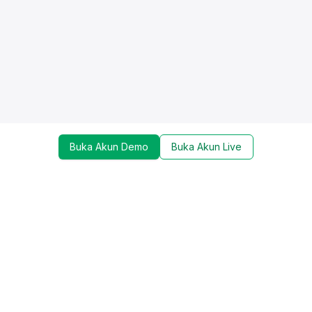
Buka Akun Demo
Buka Akun Live
Dapatkan update mengenai promo, trading tools,