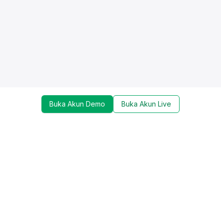
Buka Akun Demo
Buka Akun Live
Dapatkan update mengenai promo, trading tools,