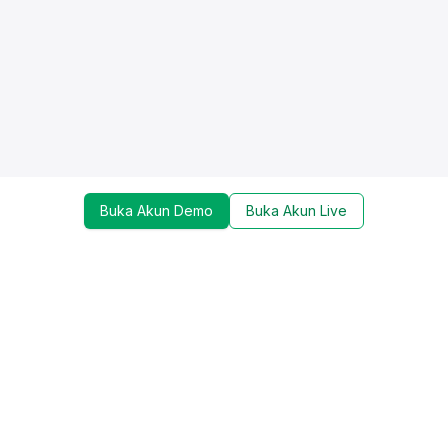
Buka Akun Demo
Buka Akun Live
Dapatkan update mengenai promo, trading tools,