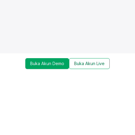
Buka Akun Demo
Buka Akun Live
Dapatkan update mengenai promo, trading tools,