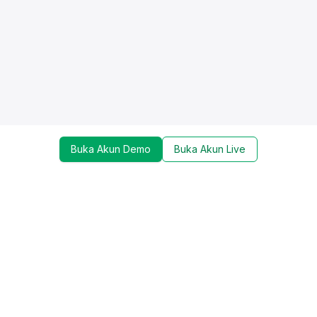
Buka Akun Demo
Buka Akun Live
Dapatkan update mengenai promo, trading tools,