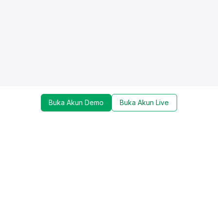
Buka Akun Demo
Buka Akun Live
Dapatkan update mengenai promo, trading tools,