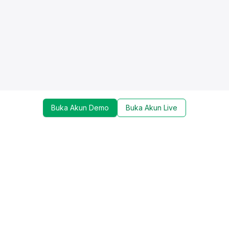
Buka Akun Demo
Buka Akun Live
Dapatkan update mengenai promo, trading tools,