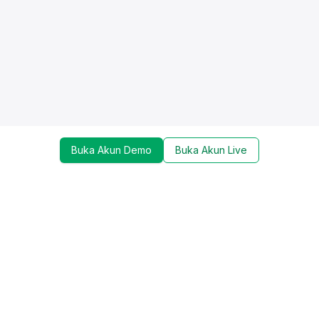
Buka Akun Demo
Buka Akun Live
Dapatkan update mengenai promo, trading tools,