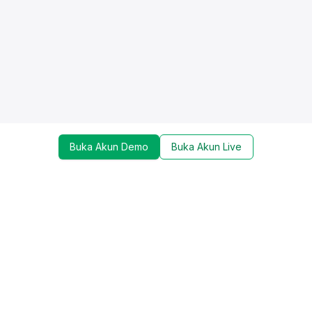
Buka Akun Demo
Buka Akun Live
Dapatkan update mengenai promo, trading tools,