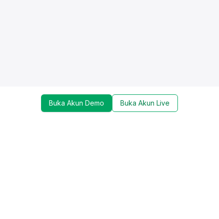
Buka Akun Demo
Buka Akun Live
Dapatkan update mengenai promo, trading tools,