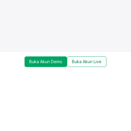
Buka Akun Demo
Buka Akun Live
Dapatkan update mengenai promo, trading tools,