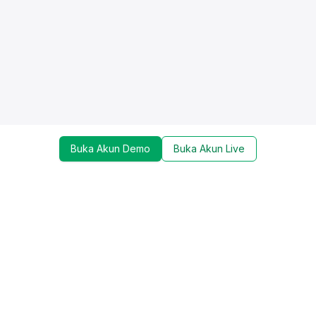
Buka Akun Demo
Buka Akun Live
Dapatkan update mengenai promo, trading tools,