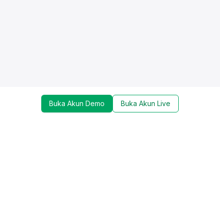
Buka Akun Demo
Buka Akun Live
Dapatkan update mengenai promo, trading tools,