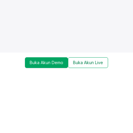
Buka Akun Demo
Buka Akun Live
Dapatkan update mengenai promo, trading tools,