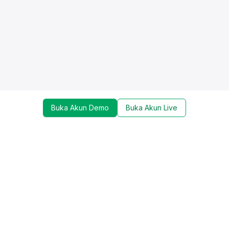
Buka Akun Demo
Buka Akun Live
Dapatkan update mengenai promo, trading tools,