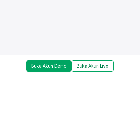
Buka Akun Demo
Buka Akun Live
Dapatkan update mengenai promo, trading tools,