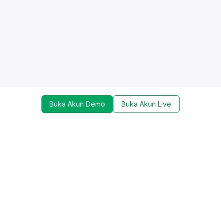
Buka Akun Demo
Buka Akun Live
Dapatkan update mengenai promo, trading tools,