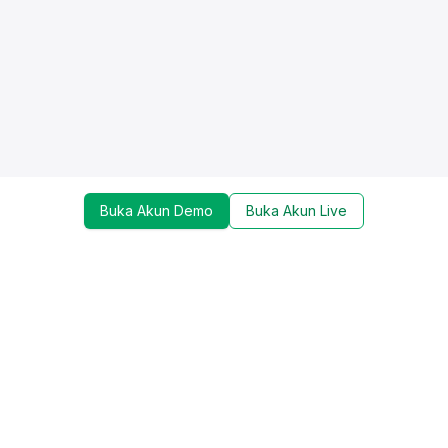
Buka Akun Demo
Buka Akun Live
Dapatkan update mengenai promo, trading tools,