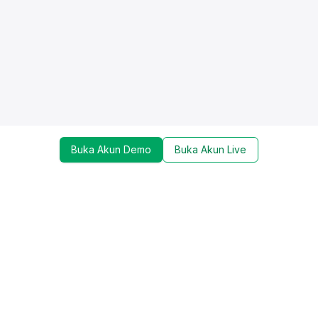
Buka Akun Demo
Buka Akun Live
Dapatkan update mengenai promo, trading tools,