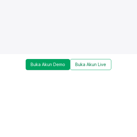
Buka Akun Demo
Buka Akun Live
Dapatkan update mengenai promo, trading tools,