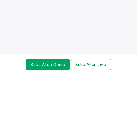
Buka Akun Demo
Buka Akun Live
Dapatkan update mengenai promo, trading tools,