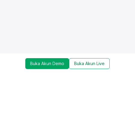
Buka Akun Demo
Buka Akun Live
Dapatkan update mengenai promo, trading tools,