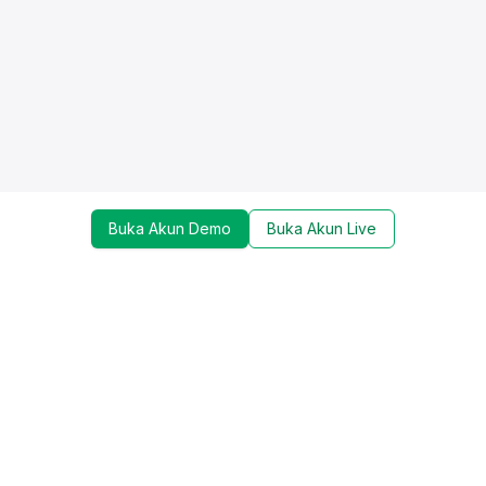
Buka Akun Demo
Buka Akun Live
Dapatkan update mengenai promo, trading tools,