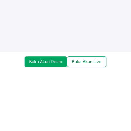
Buka Akun Demo
Buka Akun Live
Dapatkan update mengenai promo, trading tools,