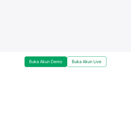
Buka Akun Demo
Buka Akun Live
Dapatkan update mengenai promo, trading tools,