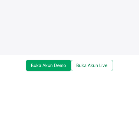
Buka Akun Demo
Buka Akun Live
Dapatkan update mengenai promo, trading tools,