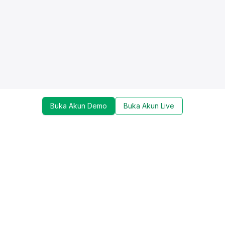
Buka Akun Demo
Buka Akun Live
Dapatkan update mengenai promo, trading tools,