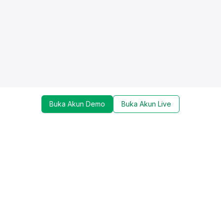
Buka Akun Demo
Buka Akun Live
Dapatkan update mengenai promo, trading tools,