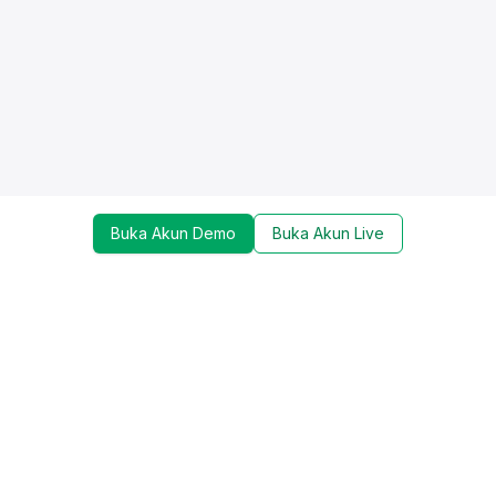
Buka Akun Demo
Buka Akun Live
Dapatkan update mengenai promo, trading tools,