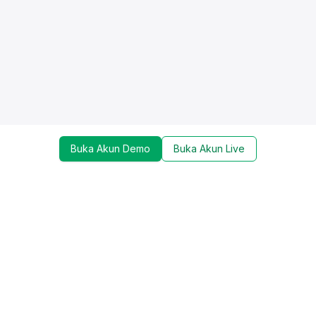
Buka Akun Demo
Buka Akun Live
Dapatkan update mengenai promo, trading tools,