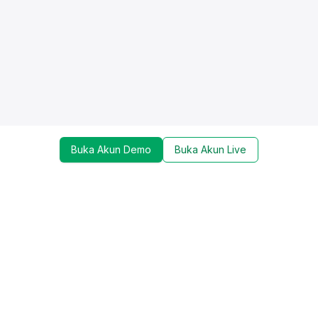
Buka Akun Demo
Buka Akun Live
Dapatkan update mengenai promo, trading tools,