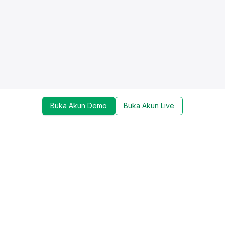
Buka Akun Demo
Buka Akun Live
Dapatkan update mengenai promo, trading tools,