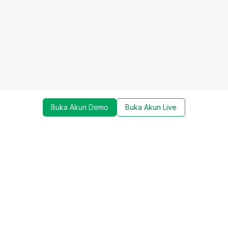
Buka Akun Demo
Buka Akun Live
Dapatkan update mengenai promo, trading tools,