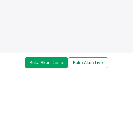
Buka Akun Demo
Buka Akun Live
Dapatkan update mengenai promo, trading tools,