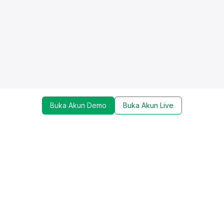
Buka Akun Demo
Buka Akun Live
Dapatkan update mengenai promo, trading tools,