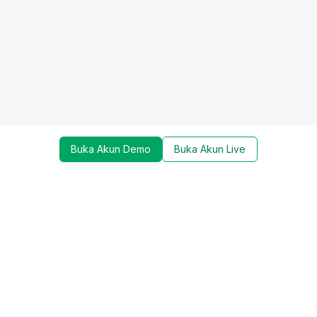
Buka Akun Demo
Buka Akun Live
Dapatkan update mengenai promo, trading tools,