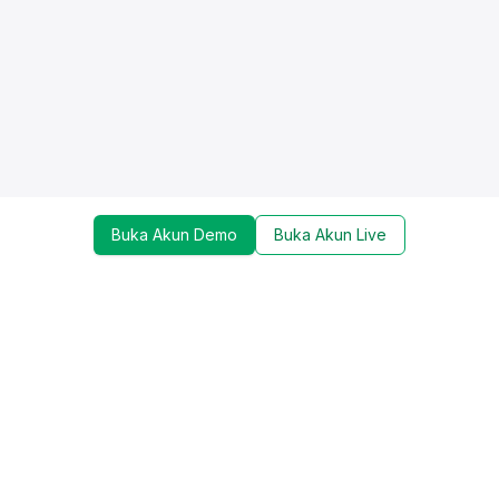
Buka Akun Demo
Buka Akun Live
Dapatkan update mengenai promo, trading tools,