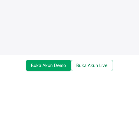
Buka Akun Demo
Buka Akun Live
Dapatkan update mengenai promo, trading tools,